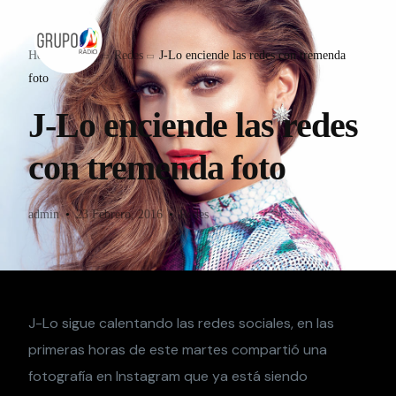
Home
Blog
Redes
J-Lo enciende las redes con tremenda
foto
J-Lo enciende las redes
con tremenda foto
admin
23 Febrero, 2016
Redes
J-Lo sigue calentando las redes sociales, en las
primeras horas de este martes compartió una
fotografía en Instagram que ya está siendo