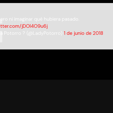
ero ni imaginar qué hubiera pasado.
witter.com/jDOl4O9u6j
a Potorro ? (@LadyPotorro)
1 de junio de 2018