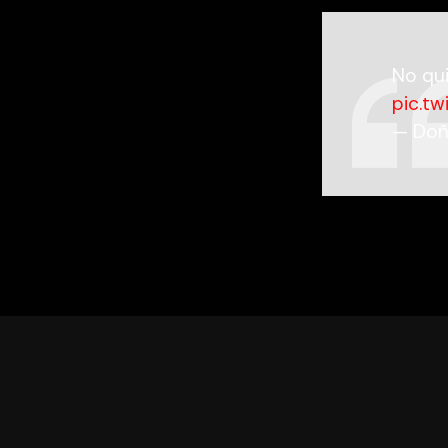
No qui
pic.t
— Doñ