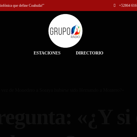
diofónica que define Coahuila!"
+52
864 616
ESTACIONES
DIRECTORIO
en vez de Monedero a Soraya hubiese sido Hernando a Montero?»
regunta: «¿Y si