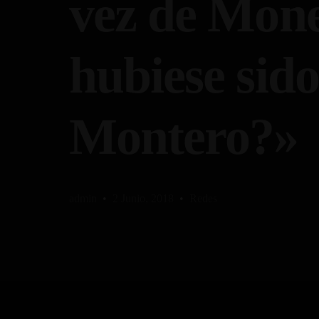
vez de Mone
hubiese sid
Montero?»
admin
2 Junio, 2018
Redes