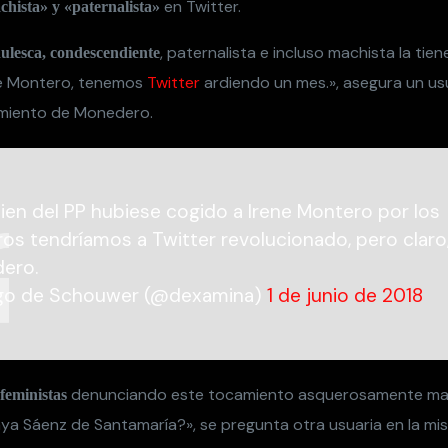
en Twitter.
hista» y «paternalista»
, paternalista e incluso machista la tien
hulesca, condescendiente
ne Montero, tenemos
Twitter
ardiendo un mes.», asegura un us
miento de Monedero.
uien del PP hubiese cogido a Irene Montero por los
s tendríamos a Twitter revolucionado, pero claro
ero.
go de Schouwer (@dexamina)
1 de junio de 2018
denunciando este tocamiento asquerosamente ma
 feministas
a Sáenz de Santamaría?», se pregunta otra usuaria en la mis