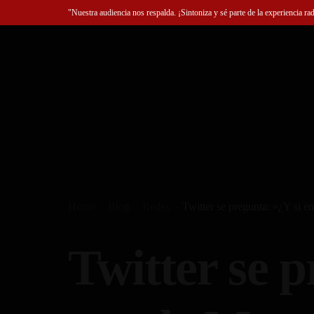
"Nuestra audiencia nos respalda. ¡Sintoniza y sé parte de la experiencia ra
Home
Blog
Redes
Twitter se pregunta: «¿Y si 
Twitter se p