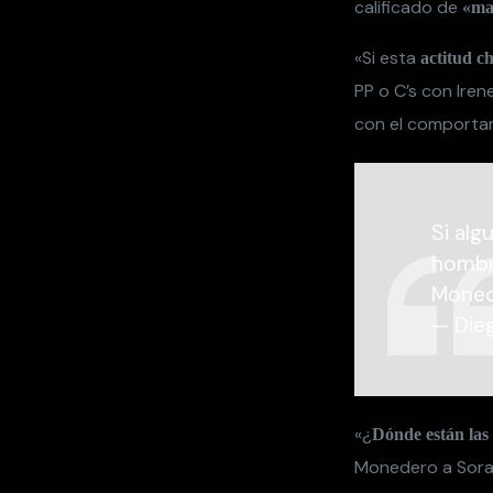
calificado de
«mac
«Si esta
actitud c
PP o C’s con Ire
con el comporta
Si alg
hombro
Moned
— Die
«¿
Dónde están las
Monedero a Soray