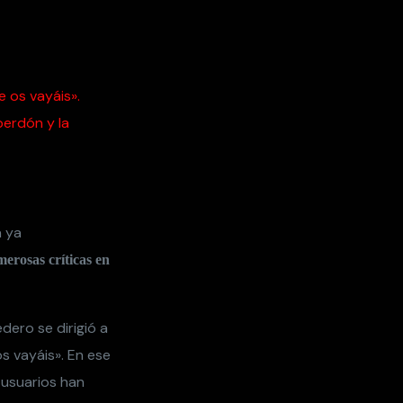
 os vayáis».
perdón y la
a ya
erosas críticas en
dero se dirigió a
s vayáis». En ese
 usuarios han