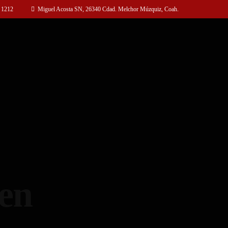
 1212
Miguel Acosta SN, 26340 Cdad. Melchor Múzquiz, Coah.
 en