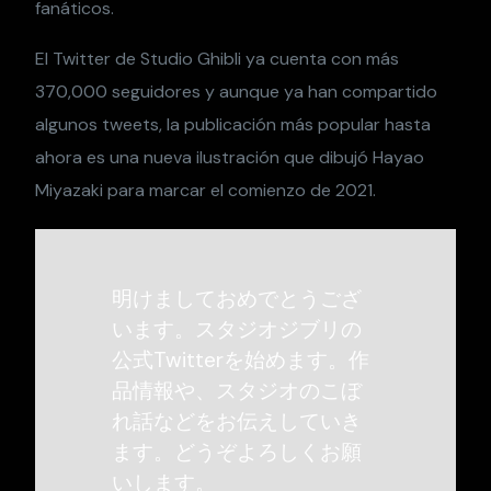
fanáticos.
El Twitter de Studio Ghibli ya cuenta con más
370,000 seguidores y aunque ya han compartido
algunos tweets, la publicación más popular hasta
ahora es una nueva ilustración que dibujó Hayao
Miyazaki para marcar el comienzo de 2021.
明けましておめでとうござ
います。スタジオジブリの
公式Twitterを始めます。作
品情報や、スタジオのこぼ
れ話などをお伝えしていき
ます。どうぞよろしくお願
いします。