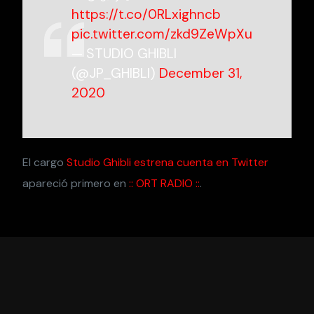
https://t.co/0RLxighncb
pic.twitter.com/zkd9ZeWpXu
— STUDIO GHIBLI
(@JP_GHIBLI)
December 31,
2020
El cargo
Studio Ghibli estrena cuenta en Twitter
apareció primero en
:: ORT RADIO ::
.