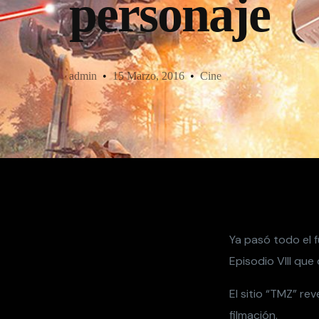
personaje
admin
15 Marzo, 2016
Cine
Ya pasó todo el 
Episodio VIII qu
El sitio “TMZ” re
filmación.