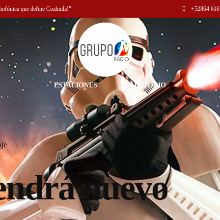
diofónica que define Coahuila!"
+52
864 616
ESTACIONES
DIRECTORIO
aje
endrá nuevo