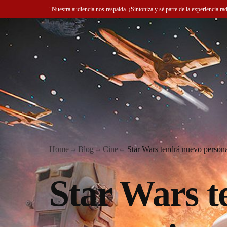
"Nuestra audiencia nos respalda. ¡Sintoniza y sé parte de la experiencia ra
Home
Blog
Cine
Star Wars tendrá nuevo person
Star Wars t