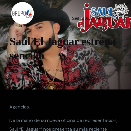
Home
Blog
Noticias-gruperas
Saúl El Jaguar estrena
sencillo
Saúl El Jaguar estrena
sencillo
admin
24 Mayo, 2016
Noticias-gruperas
Agencias.
De la mano de su nueva oficina de representación,
Saúl “El Jaguar” nos presenta su más reciente