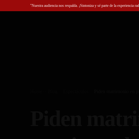
"Nuestra audiencia nos respalda. ¡Sintoniza y sé parte de la experiencia ra
Home
Blog
Espectáculos
Piden matrimonio en p
Piden matri