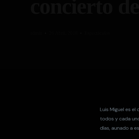
concierto d
admin
26 Abril, 2018
Espectáculos
Luis Miguel es e
todos y cada uno
días, aunado a es