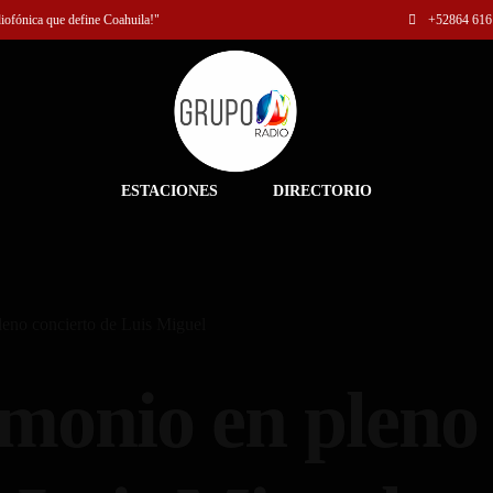
diofónica que define Coahuila!"
+52
864 616
ESTACIONES
DIRECTORIO
leno concierto de Luis Miguel
monio en pleno