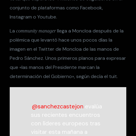
conjunto de plataformas como Facebook,
Instagram o Youtube.
La
llega a Moncloa después de la
community manager
polémica que levantó hace unos pocos días la
imagen en el Twitter de Moncloa de las manos de
Pedro Sánchez. Unos primeros planos para expresar
que «las manos del Presidente marcan la
determinación del Gobierno», según decía el tuit.
.
@sanchezcastejon
evalúa
sus recientes encuentros
con líderes europeos tras
visitar esta mañana a