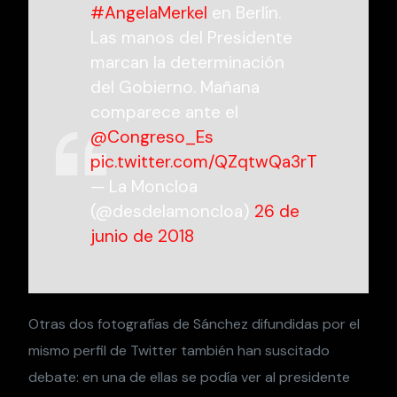
#AngelaMerkel
en Berlín.
Las manos del Presidente
marcan la determinación
del Gobierno. Mañana
comparece ante el
@Congreso_Es
pic.twitter.com/QZqtwQa3rT
— La Moncloa
(@desdelamoncloa)
26 de
junio de 2018
Otras dos fotografías de Sánchez difundidas por el
mismo perfil de Twitter también han suscitado
debate: en una de ellas se podía ver al presidente