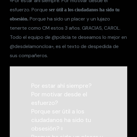
«Por estar ahí siempre. Por motivar desde el
esfuerzo. Porque
ser útil a los ciudadanos ha sido tu
Porque ha sido un placer y un lujazo
obsesión.
tenerte como CM estos 3 años. GRACIAS, CAROL.
Todo el equipo de @policia te deseamos lo mejor en
@desdelamoncloa», es el texto de despedida de
sus compañeros.
Por estar ahí siempre?
Por motivar desde el
esfuerzo?
Porque ser útil a los
ciudadanos ha sido tu
obsesión?‍♀️