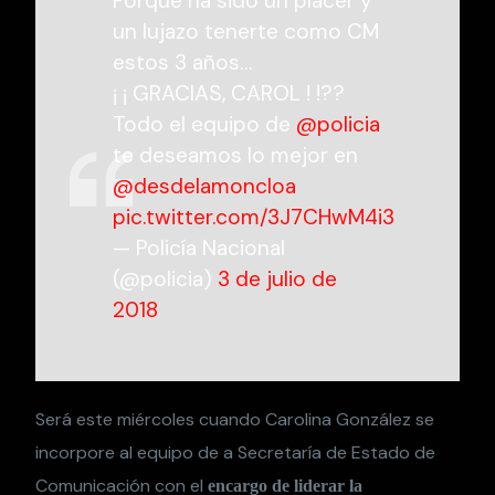
Porque ha sido un placer y
un lujazo tenerte como CM
estos 3 años…
¡ ¡ GRACIAS, CAROL ! !??
Todo el equipo de
@policia
te deseamos lo mejor en
@desdelamoncloa
pic.twitter.com/3J7CHwM4i3
— Policía Nacional
(@policia)
3 de julio de
2018
Será este miércoles cuando Carolina González se
incorpore al equipo de a Secretaría de Estado de
Comunicación con el
encargo de liderar la