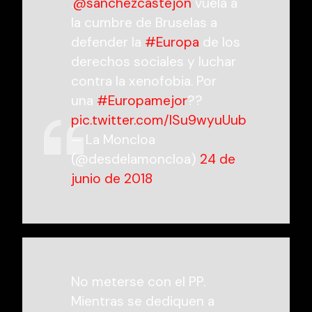
.
@sanchezcastejon
vuela a
la cumbre de Bruselas a
defender la
#Europa
de los
derechos sociales y luchar
contra la xenofobia. Por
una
#Europamejor
??
pic.twitter.com/lSu9wyuUub
— La Moncloa
(@desdelamoncloa)
24 de
junio de 2018
No meterse con el PP.
Mientras se dediquen a