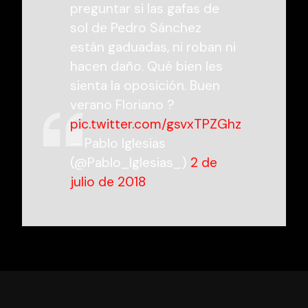
preguntar si las gafas de
sol de Pedro Sánchez
están gaduadas, ni roban ni
hacen daño. Qué bien les
sienta la oposición. Buen
verano Floriano ?
pic.twitter.com/gsvxTPZGhz
— Pablo Iglesias
(@Pablo_Iglesias_)
2 de
julio de 2018