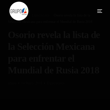
Home
Blog
Espectáculos
Osorio revela la lista de la
Selección Mexicana para enfrentar el Mundial de Rusia 2018
Osorio revela la lista de
la Selección Mexicana
para enfrentar el
Mundial de Rusia 2018
admin
14 Mayo, 2018
Espectáculos