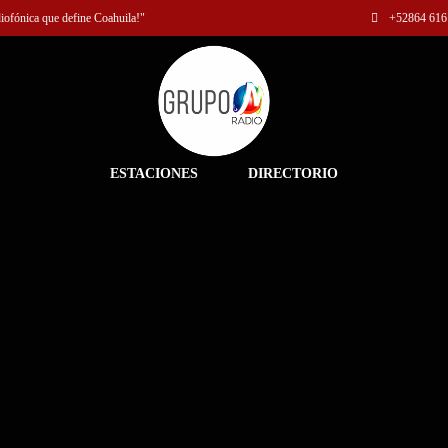
diofónica que define Coahuila!"
+52
864 616
ESTACIONES
DIRECTORIO