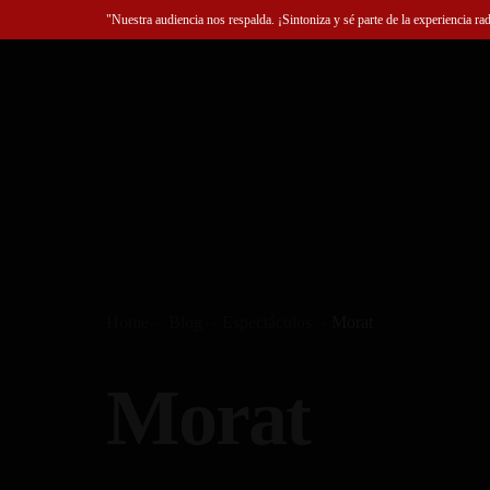
"Nuestra audiencia nos respalda. ¡Sintoniza y sé parte de la experiencia ra
Home
Blog
Espectáculos
Morat
Morat