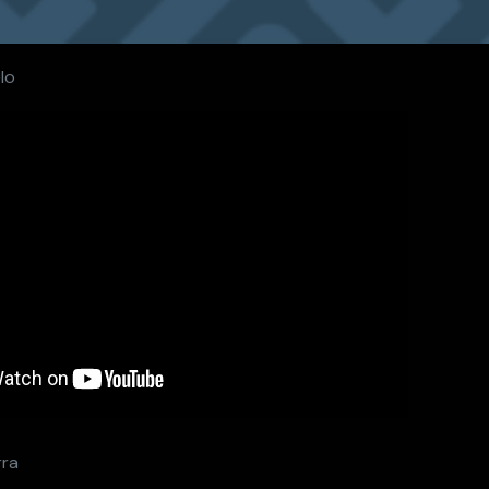
lo
rra