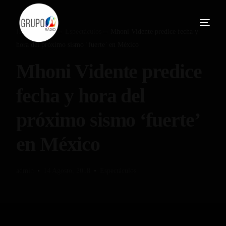
Home
Blog
Espectáculos
Mhoni Vidente predice fecha y
hora del próximo sismo ‘fuerte’ en México
Mhoni Vidente predice
fecha y hora del
próximo sismo ‘fuerte’
en México
admin
14 Agosto, 2018
Espectáculos