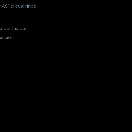
S’, el cual rinde
o por las dos
sición.