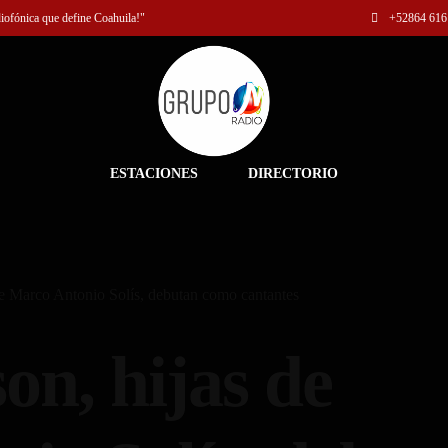
diofónica que define Coahuila!"
+52
864 616
ESTACIONES
DIRECTORIO
de Marco Antonio Solís, debutan como cantantes
on, hijas de