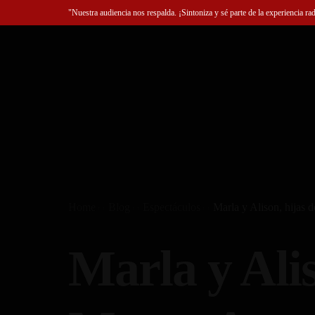
"Nuestra audiencia nos respalda. ¡Sintoniza y sé parte de la experiencia ra
Home
Blog
Espectáculos
Marla y Alison, hijas 
Marla y Alis