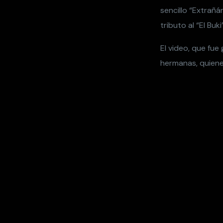
sencillo “Extrañá
tributo al “El Bu
El video, que fu
hermanas, quiene