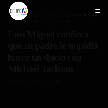
Home
Blog
Espectáculos
Luis Miguel confiesa que su padre
le impidió hacer un dueto con Michael Jackson
Luis Miguel confiesa
que su padre le impidió
hacer un dueto con
Michael Jackson
admin
1 Mayo, 2018
Espectáculos