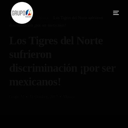
Home
Blog
Música
Los Tigres del Norte sufrieron
discriminación ¡por ser mexicanos!
Los Tigres del Norte
sufrieron
discriminación ¡por ser
mexicanos!
Grupo M
31 Octubre, 2017
Música