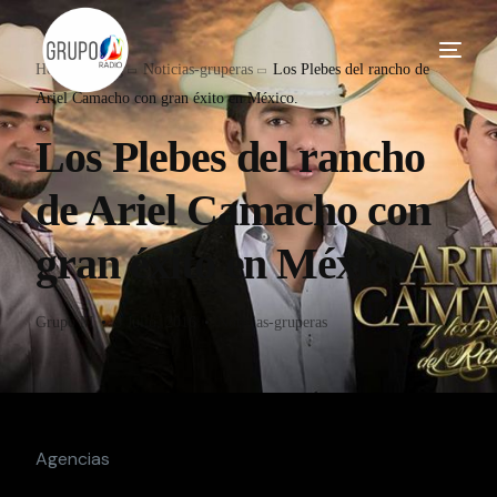
Home
Blog
Noticias-gruperas
Los Plebes del rancho de
Ariel Camacho con gran éxito en México.
Los Plebes del rancho
de Ariel Camacho con
gran éxito en México.
Grupo M
3 Julio, 2016
Noticias-gruperas
Agencias