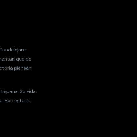
Guadalajara.
omentan que de
ectoria piensan
 España. Su vida
sa. Han estado