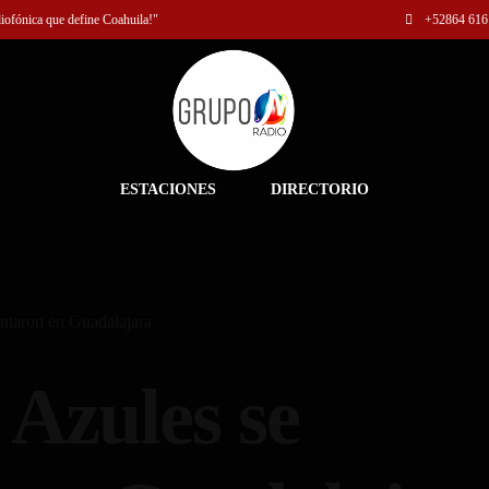
diofónica que define Coahuila!"
+52
864 616
ESTACIONES
DIRECTORIO
ntaron en Guadalajara
 Azules se