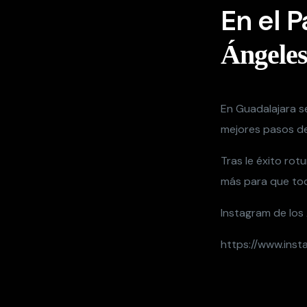
En el 
Ángeles
En Guadalajara s
mejores pasos de
Tras le éxito rot
más para que todo
Instagram de los
https://www.ins