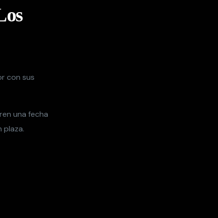
Los
or con sus
bren una fecha
 plaza.