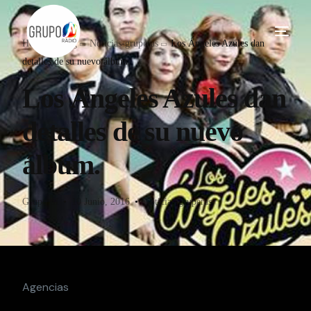
Home
Blog
Noticias-gruperas
Los Ángeles Azules dan
detalles de su nuevo álbum.
Los Ángeles Azules dan
detalles de su nuevo
álbum.
Grupo M
10 Junio, 2016
Noticias-gruperas
Agencias