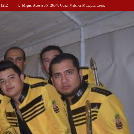
 1212
Miguel Acosta SN, 26340 Cdad. Melchor Múzquiz, Coah.