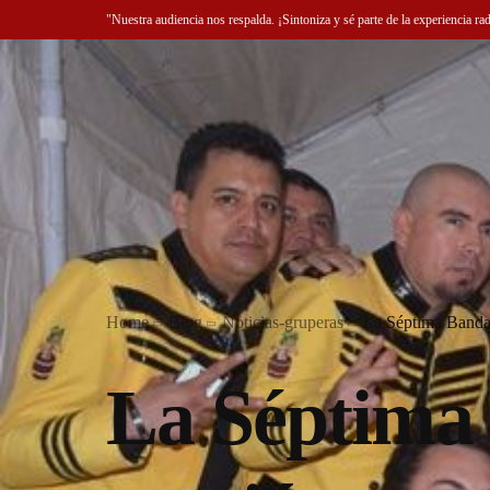
"Nuestra audiencia nos respalda. ¡Sintoniza y sé parte de la experiencia ra
Home
Blog
Noticias-gruperas
La Séptima Banda 
La Séptima 