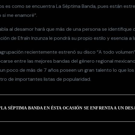
os es como se encuentra La Séptima Banda, pues están est
o si me enamoré”.
abla al desamor hará que más de una persona se identifique 
ación de Efraín Inzunza le pondrá su propio estilo y esencia a l
a agrupación recientemente estrenó su disco “A todo volumen”
carse entre las mejores bandas del género regional mexica
e un poco de más de 7 años poseen un gran talento lo que los 
tro de importantes listas de popularidad.
“
LA SÉPTIMA BANDA EN ÉSTA OCASIÓN SE ENFRENTA A UN DE