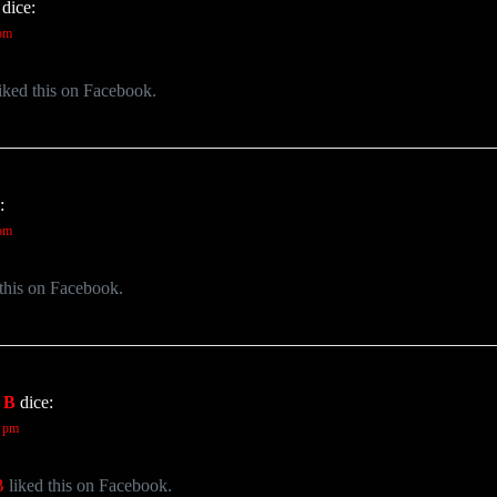
dice:
 pm
iked this on Facebook.
:
 pm
this on Facebook.
 B
dice:
2 pm
B
liked this on Facebook.