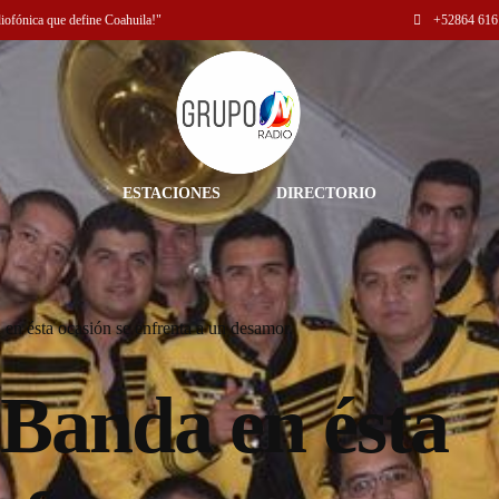
diofónica que define Coahuila!"
+52
864 616
ESTACIONES
DIRECTORIO
en ésta ocasión se enfrenta a un desamor.
Banda en ésta