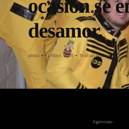
ocasión se e
desamor.
admin
11 Mayo, 2016
Noticias-gruperas
Agencias-