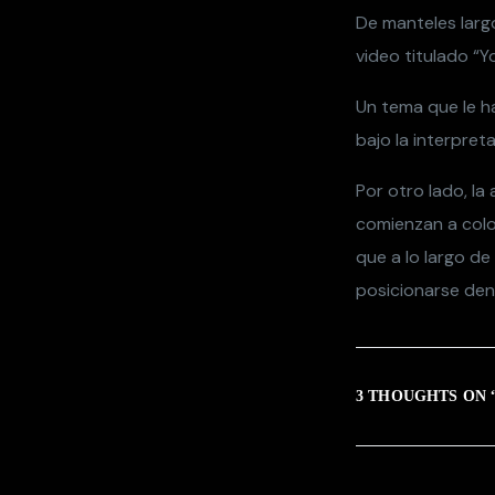
De manteles larg
video titulado “Y
Un tema que le h
bajo la interpret
Por otro lado, l
comienzan a colo
que a lo largo d
posicionarse den
3 THOUGHTS ON 