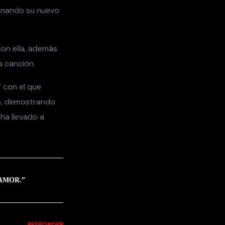
renando su nuevo
con ella, además
a canción.
 con el que
no, demostrando
ha llevado a
SAMOR.
”
RESPONDER