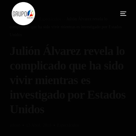
Home
Blog
Espectáculos
Julión Álvarez revela lo
complicado que ha sido vivir mientras es investigado por Estados
Unidos
Julión Álvarez revela lo
complicado que ha sido
vivir mientras es
investigado por Estados
Unidos
admin
13 Abril, 2018
Espectáculos