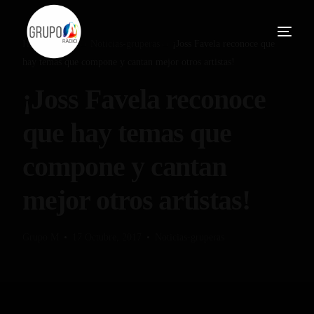
Home
Blog
Noticias-gruperas
¡Joss Favela reconoce que
hay temas que compone y cantan mejor otros artistas!
¡Joss Favela reconoce
que hay temas que
compone y cantan
mejor otros artistas!
Grupo M
17 Octubre, 2017
Noticias-gruperas