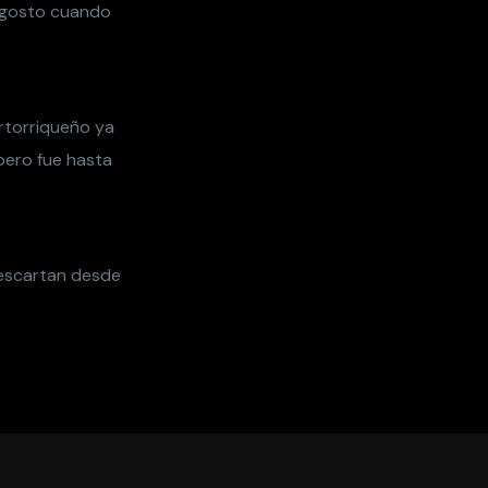
 agosto cuando
rtorriqueño ya
pero fue hasta
descartan desde