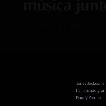
música junt
admin
13 Agosto, 2018
Espectáculos
Janet Jackson an
ha causado gran 
Daddy Yankee.