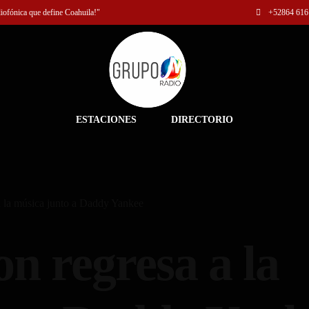
diofónica que define Coahuila!"
+52
864 616
ESTACIONES
DIRECTORIO
a la música junto a Daddy Yankee
n regresa a la