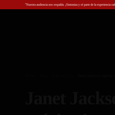
"Nuestra audiencia nos respalda. ¡Sintoniza y sé parte de la experiencia ra
Home
Blog
Espectáculos
Janet Jackson regresa 
Janet Jackso