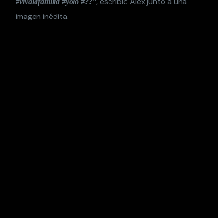
, escribió Alex junto a una
#vivalafamilia #yolo #??”
imagen inédita.