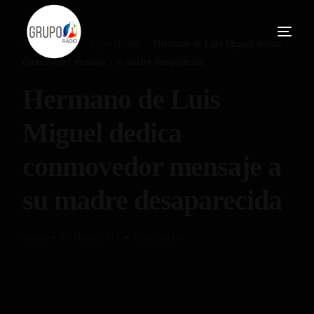
Home
Blog
Espectáculos
Hermano de Luis Miguel dedica
conmovedor mensaje a su madre desaparecida
Hermano de Luis
Miguel dedica
conmovedor mensaje a
su madre desaparecida
admin
11 Mayo, 2018
Espectáculos