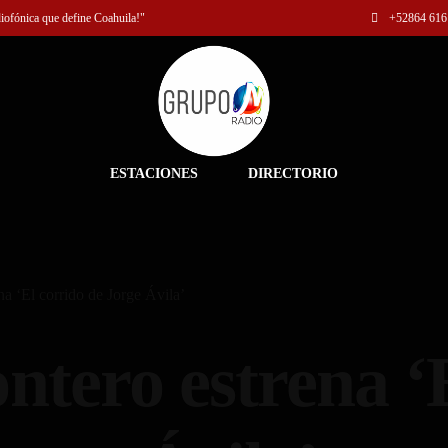
diofónica que define Coahuila!"
+52
864 616
ESTACIONES
DIRECTORIO
a ‘El corrido de Jorge Ávila’
tero estrena ‘