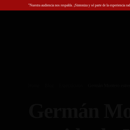
"Nuestra audiencia nos respalda. ¡Sintoniza y sé parte de la experiencia ra
Home
Blog
Espectáculos
Germán Montero estren
Germán Mon