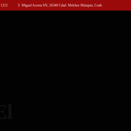
 1212
Miguel Acosta SN, 26340 Cdad. Melchor Múzquiz, Coah.
El