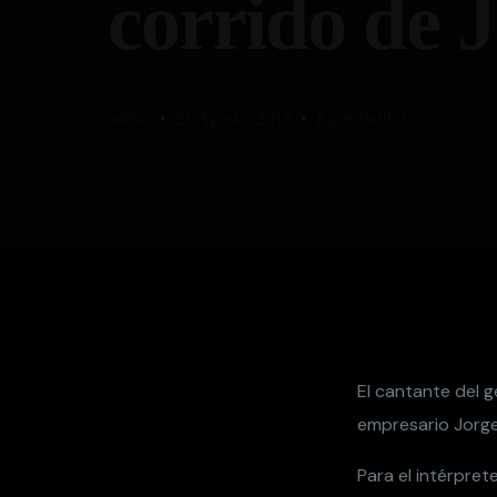
corrido de J
admin
21 Agosto, 2018
Espectáculos
El cantante del 
empresario Jorge 
Para el intérpret