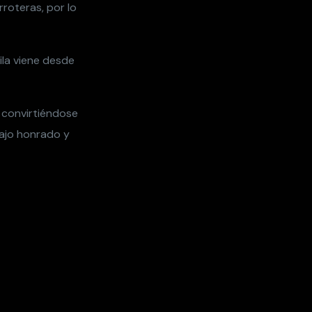
rroteras, por lo
ila viene desde
, convirtiéndose
bajo honrado y