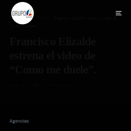
Home
Blog
Música
Francisco Elizalde estrena el video de
“Como me duele”.
Francisco Elizalde
estrena el video de
“Como me duele”.
Grupo M
5 Junio, 2017
Música
Agencias