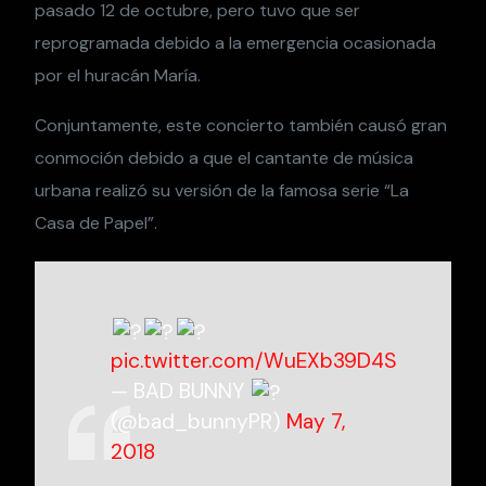
pasado 12 de octubre, pero tuvo que ser
reprogramada debido a la emergencia ocasionada
por el huracán María.
Conjuntamente, este concierto también causó gran
conmoción debido a que el cantante de música
urbana realizó su versión de la famosa serie “La
Casa de Papel”.
pic.twitter.com/WuEXb39D4S
— BAD BUNNY
(@bad_bunnyPR)
May 7,
2018