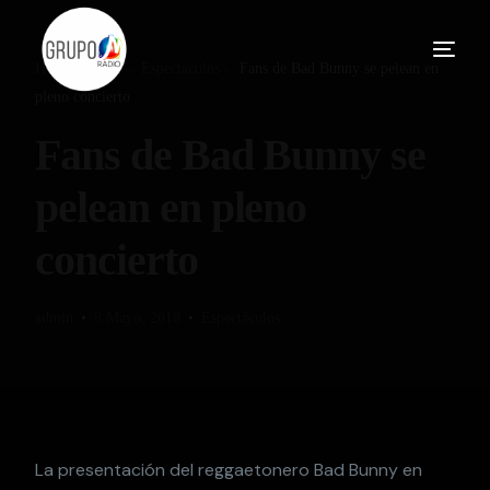
Home
Blog
Espectáculos
Fans de Bad Bunny se pelean en
pleno concierto
Fans de Bad Bunny se
pelean en pleno
concierto
admin
8 Mayo, 2018
Espectáculos
La presentación del reggaetonero Bad Bunny en