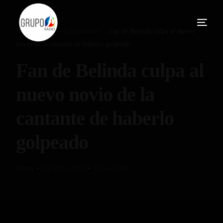
Home
Blog
Espectáculos
Fan de Belinda culpa al nuevo
novio de la cantante de haberlo golpeado
Fan de Belinda culpa al
nuevo novio de la
cantante de haberlo
golpeado
admin
10 Abril, 2018
Espectáculos