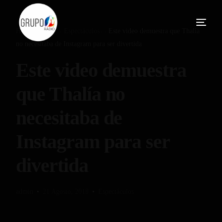
Home
Blog
Espectáculos
Este video demuestra que Thalía
no necesitaba de Instagram para ser divertida
Este video demuestra
que Thalía no
necesitaba de
Instagram para ser
divertida
admin
21 Agosto, 2018
Espectáculos