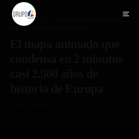
Home
Blog
Redes
El mapa animado que condensa en 2
minutos casi 2.500 años de historia de Europa
El mapa animado que
condensa en 2 minutos
casi 2.500 años de
historia de Europa
admin
2 Septiembre, 2018
Redes