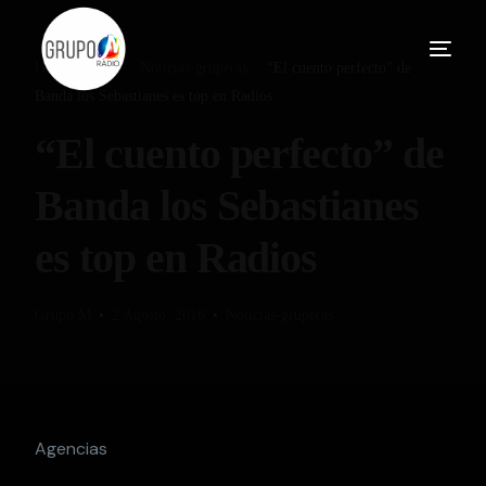
Home
Blog
Noticias-gruperas
“El cuento perfecto” de
Banda los Sebastianes es top en Radios
“El cuento perfecto” de
Banda los Sebastianes
es top en Radios
Grupo M
2 Agosto, 2016
Noticias-gruperas
Agencias