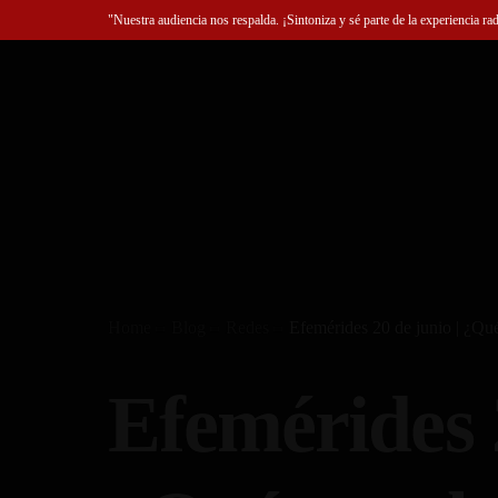
"Nuestra audiencia nos respalda. ¡Sintoniza y sé parte de la experiencia ra
Home
Blog
Redes
Efemérides 20 de junio | ¿Qué
Efemérides 2