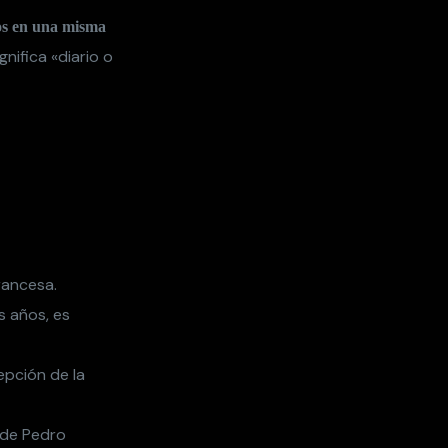
os en una misma
ignifica «diario o
rancesa.
s años, es
cepción de la
s de Pedro