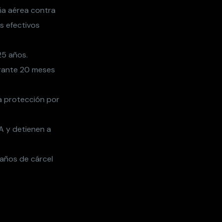
ña aérea contra
os efectivos
25 años.
durante 20 meses
a protección por
A y detienen a
 años de cárcel