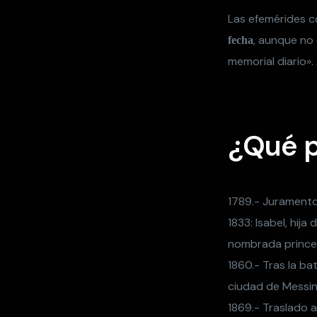
Las efemérides c
, aunque no 
fecha
memorial diario».
¿Qué p
1789.- Juramento
1833: Isabel, hija
nombrada princes
1860.- Tras la bat
ciudad de Messin
1869.- Traslado a