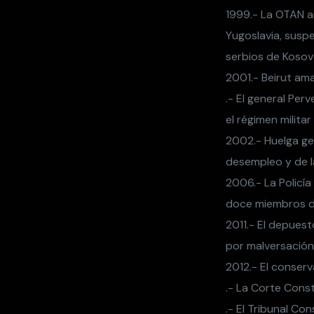
1999.- La OTAN a
Yugoslavia, suspe
serbios de Kosov
2001.- Beirut ama
.- El general Per
el régimen milita
2002.- Huelga ge
desempleo y de l
2006.- La Policí
doce miembros de 
2011.- El depues
por malversación
2012.- El conser
.- La Corte Const
.- El Tribunal Con