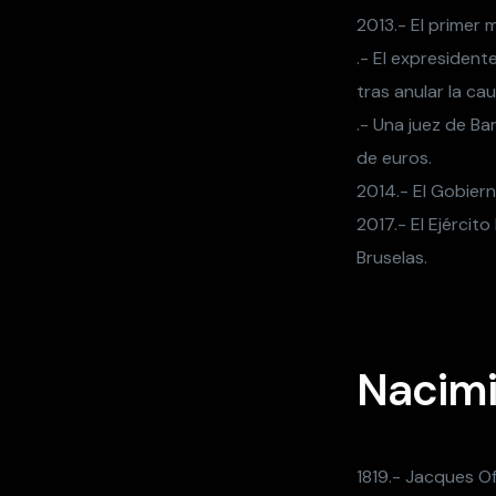
2013.- El primer 
.- El expresident
tras anular la cau
.- Una juez de Ba
de euros.
2014.- El Gobiern
2017.- El Ejércit
Bruselas.
Nacimi
1819.- Jacques O