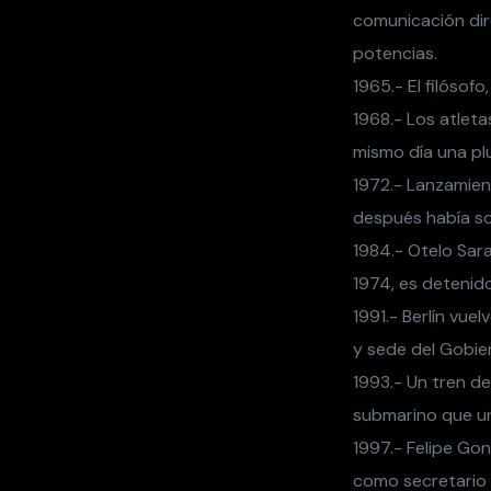
comunicación dir
potencias.
1965.- El filósof
1968.- Los atlet
mismo día una pl
1972.- Lanzamien
después había so
1984.- Otelo Sara
1974, es detenido
1991.- Berlín vue
y sede del Gobier
1993.- Un tren de
submarino que un
1997.- Felipe Go
como secretario 