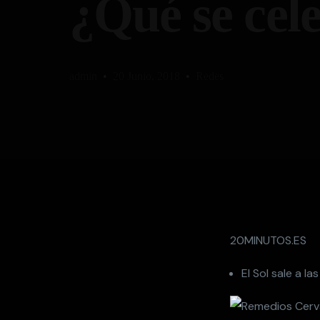
¿Qué se cel
admin
20 Junio, 2018
Redes
20MINUTOS.ES
El Sol sale a l