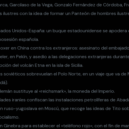
arca, Garcilaso de la Vega, Gonzalo Fernández de Córdoba, 
s ilustres con la idea de formar un Panteón de hombres ilustr
tados Unidos-España: un buque estadounidense se apodera d
 posesión española.
boxer en China contra los extranjeros: asesinato del embajado
ler, en Pekín, y asedio a las delegaciones extranjeras durante
ción del volcán Etna en la isla de Sicilia.
os soviéticos sobrevuelan el Polo Norte, en un viaje que va de
dá).
lemán sustituye al «reichsmark», la moneda del Imperio.
dades iraníes confiscan las instalaciones petrolíferas de Abad
ón ruso-yugoslava en Moscú, que recoge las ideas de Tito sobr
ocialismo.
 Ginebra para establecer el «teléfono rojo», con el fin de m