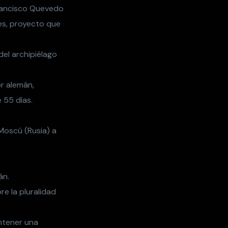
Francisco Quevedo
es, proyecto que
el archipiélago
r alemán,
 55 días.
 Moscú (Rusia) a
án.
e la pluralidad
antener una