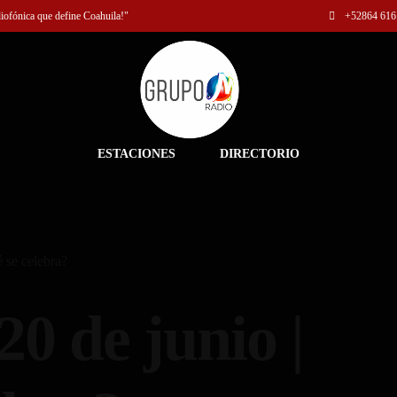
diofónica que define Coahuila!"
+52
864 616
ESTACIONES
DIRECTORIO
 se celebra?
0 de junio |