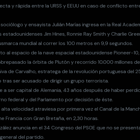
ecta y rápida entre la URSS y EEUU en caso de conflicto ent
o, sociólogo y ensayista Julián Marías ingresa en la Real Acade
as estadounidenses Jim Hines, Ronnie Ray Smith y Charlie Gree
usmarca mundial al correr los 100 metros en 9,9 segundos.
to al espacio de la nave espacial estadounidense Pioneer-10,
brepasado la órbita de Plutón y recorrido 10.000 millones de
iva de Carvalho, estratega de la revolución portuguesa del 25
 tras ser acusado de dirigir un grupo terrorista.
lve a ser capital de Alemania, 43 años después de haber perdid
no federal y del Parlamento por decisión de éste.
 alta velocidad atraviesa por primera vez el Canal de la Manch
e Francia con Gran Bretaña, en 2,30 horas.
nzález anuncia en el 34 Congreso del PSOE que no se presenta
general del partido.