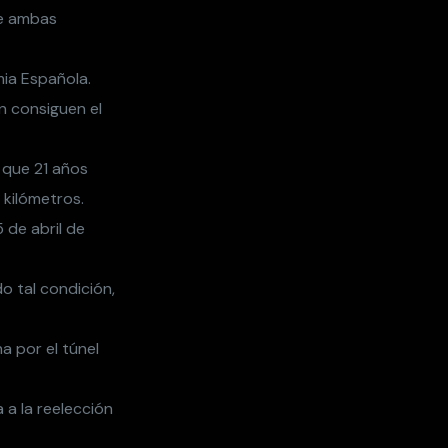
re ambas
mia Española.
n consiguen el
 que 21 años
 kilómetros.
 de abril de
o tal condición,
a por el túnel
 a la reelección