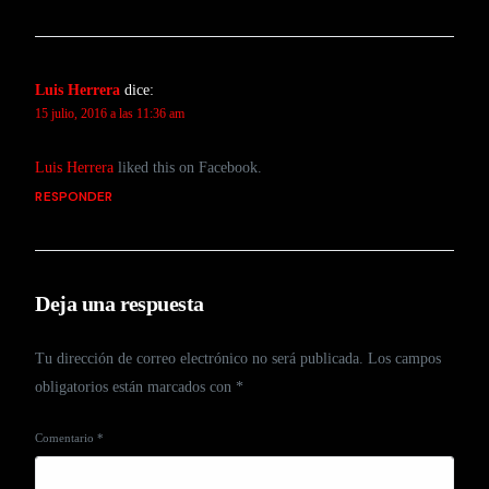
Luis Herrera
dice:
15 julio, 2016 a las 11:36 am
Luis Herrera
liked this on Facebook.
RESPONDER
Deja una respuesta
Tu dirección de correo electrónico no será publicada.
Los campos
obligatorios están marcados con
*
Comentario
*