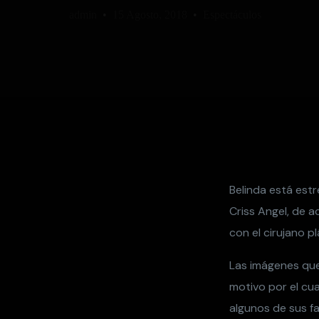
admin
15 Agosto, 2018
Espectáculos
Belinda está est
Criss Angel, de a
con el cirujano plá
Las imágenes que
motivo por el cua
algunos de sus fa