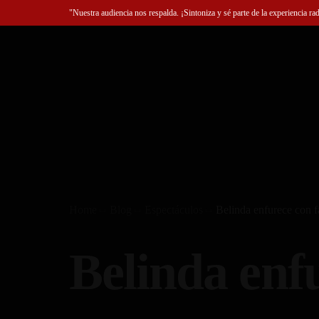
"Nuestra audiencia nos respalda. ¡Sintoniza y sé parte de la experiencia ra
Home
Blog
Espectáculos
Belinda enfurece con f
Belinda enf