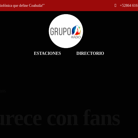
diofónica que define Coahuila!"
+52
864 616
ESTACIONES
DIRECTORIO
ans
urece con fans