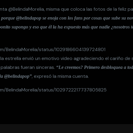
enta @BelindaMorelia, misma que coloca las fotos de la feliz pa
 porque @belindapop se enoja con los fans por cosas que sube su novi
bonito supongo y eso que él la ha expuesto más que nadie ¿nosotros 
.com/BelindaMorelia/status/1029186604139724801
la estrella envió un emotivo video agradeciendo el cariño de 
palabras fueran sinceras.
“Le creemos? Primero desbloquea a tod
, expresó la misma cuenta.
ada @belindapop”
.com/BelindaMorelia/status/1029722217737805825