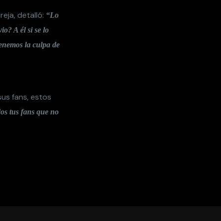
reja, detalló:
“Lo
o? A él si se lo
tenemos la culpa de
sus fans, estos
os tus fans que no