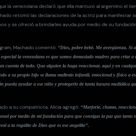
ue la venezolana declaró que ella mantuvo al argentino el ti
achado retomó las declaraciones de la actriz para manifestar
mbos y se ofreció a brindarles ayuda por medio de su fundaci
tagram, Machado comentó:
“Dios, pobre bebé. Me avergüenza. Si a
 especial la venezolana es que somos demasiado madres para criar a 
dan cuenta de todo. Que alguien la haga reaccionar, aquí y en cualqu
endo a su propio hijo se llama maltrato infantil, emocional y físico a e
ián pueda ayudar a ese niño y protegerlo de tanta basura mediática qu
ado a su compatriota, Alicia agregó:
“Marjorie, chama, reaccion
ional por medio de mi fundación para que consigas la paz que tanto n
eal a tu regalito de Dios que es ese angelito”.