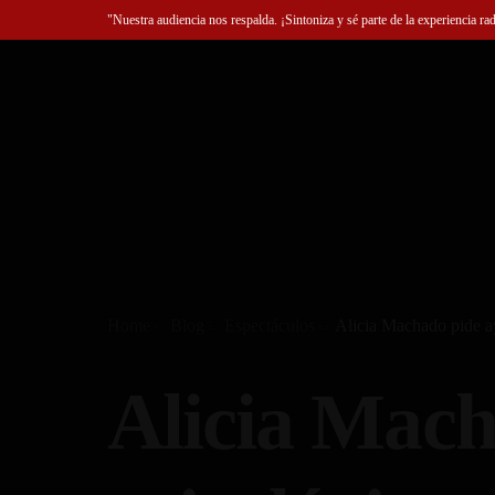
"Nuestra audiencia nos respalda. ¡Sintoniza y sé parte de la experiencia ra
Home
Blog
Espectáculos
Alicia Machado pide a
Alicia Mach