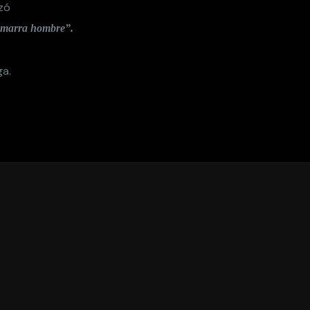
izó
 amarra hombre”.
ga.