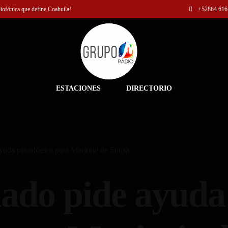
diofónica que define Coahuila!"
+52
864 616
ESTACIONES
DIRECTORIO
yuda psicológica para Marjorie de Sousa
ado pide ayuda