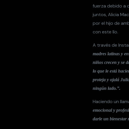
fuerza debido a q
juntos, Alicia M
por el hijo de a
con este lío.
A través de Ins
madres latinas y en
niños crecen y se 
lo que le está haci
proteja y ojalá Jul
ningún lado.”.
Haciendo un llam
emocional y profes
darle un bienestar r