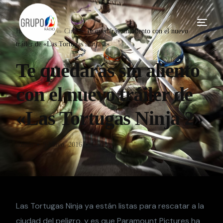
Home
Blog
Cine
Te quedarás sin aliento con el nuevo
tráiler de «Las Tortugas Ninja 2»
Te quedarás sin aliento
con el nuevo tráiler de
«Las Tortugas Ninja 2»
admin
5 Mayo, 2016
Cine
Las Tortugas Ninja ya están listas para rescatar a la
ciudad del peligro, y es que Paramount Pictures ha