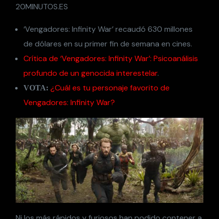
20MINUTOS.ES
‘Vengadores: Infinity War’ recaudó 630 millones
de dólares en su primer fin de semana en cines.
Crítica de ‘Vengadores: Infinity War’: Psicoanálisis
profundo de un genocida interestelar
.
¿Cuál es tu personaje favorito de
VOTA:
Vengadores: Infinity War?
Ni los más rápidos y furiosos han podido contener a