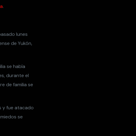
ca
.
 pasado lunes
iense de Yukón,
lia se había
s, durante el
re de familia se
as y fue atacado
s miedos se