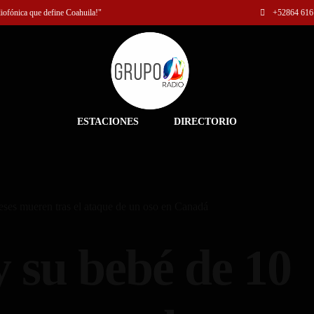
diofónica que define Coahuila!"
+52
864 616
ESTACIONES
DIRECTORIO
ses mueren tras el ataque de un oso en Canadá
 su bebé de 10