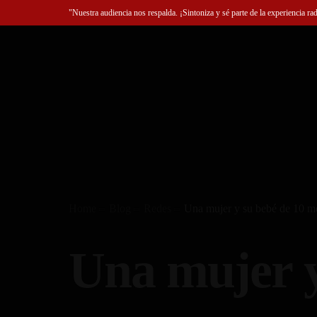
"Nuestra audiencia nos respalda. ¡Sintoniza y sé parte de la experiencia ra
Home
Blog
Redes
Una mujer y su bebé de 10 me
Una mujer y