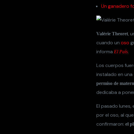
Un ganadero fo
, 
Valérie Theoret
cuando un
oso
gr
informa
.
El País
Los cuerpos fuero
instalado en una
permiso de matern
dedicaba a poner
El pasado lunes, 
por el oso, al qu
confirmaron:
el p