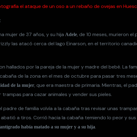
tografía el ataque de un oso a un rebaño de ovejas en Hues
una mujer de 37 años, y su hija
, de 10 meses, murieron el
Adele
izzly las atacó cerca del lago Einarson, en el territorio canad
n hallados por la pareja de la mujer y madre del bebé. La fami
 cabaña de la zona en el mes de octubre para pasar tres mese
, que era maestra de primaria. Mientras, el pad
idad de la mujer
 trampas para cazar animales y vender sus pieles.
el padre de familia volvía a la cabaña tras revisar unas tramp
e abatió a tiros. Corrió hacia la cabaña temiendo lo peor y su
.
lantígrado había matado a su mujer y a su hija