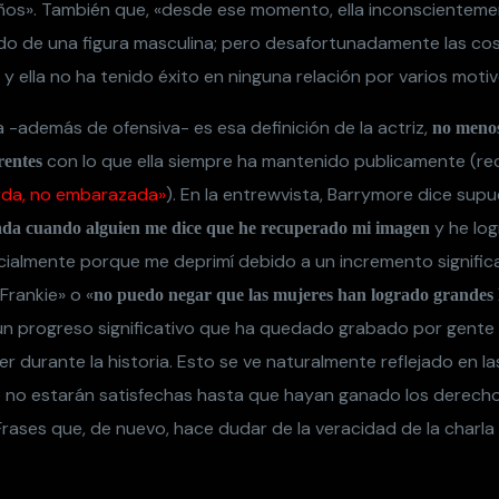
ños». También que, «desde ese momento, ella inconscientem
do de una figura masculina; pero desafortunadamente las c
 ella no ha tenido éxito en ninguna relación por varios motiv
ta -además de ofensiva- es esa definición de la actriz,
no menos
con lo que ella siempre ha mantenido publicamente (re
rentes
rda, no embarazada»
). En la entrewvista, Barrymore dice su
y he lo
da cuando alguien me dice que he recuperado mi imagen
cialmente porque me deprimí debido a un incremento signific
 Frankie» o «
no puedo negar que las mujeres han logrado grandes 
 un progreso significativo que ha quedado grabado por gente 
er durante la historia. Esto se ve naturalmente reflejado en l
 no estarán satisfechas hasta que hayan ganado los derec
Frases que, de nuevo, hace dudar de la veracidad de la charla