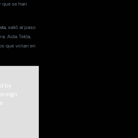
 que se han
, salió al paso
sta
ra. Aida Tekla,
ros que votan en
ed by
Foreign
e