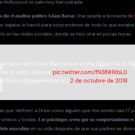
 de Hollywood no sale muy bien parada.
. Una ojeada a la revista de
a dio el analista político Adam Baron
que viajaba, le bastó para sorprenderse de todo lo que estaba
lo en las redes sociales, donde se hizo viral en pocas horas.
nterview with Drew Barrymore in the Egypt Air in fli
ne is, umm, surreal.
pic.twitter.com/fN3lNHXbL0
m Baron (@adammbaron)
2 de octubre de 2018
rlas que ‘definen’ a Drew como alguien que «ha tenido casi 17 p
promisos y bodas.
Los psicólogos creen que su comportamiento es 
en su vida después de que sus padres se divor
delo masculino