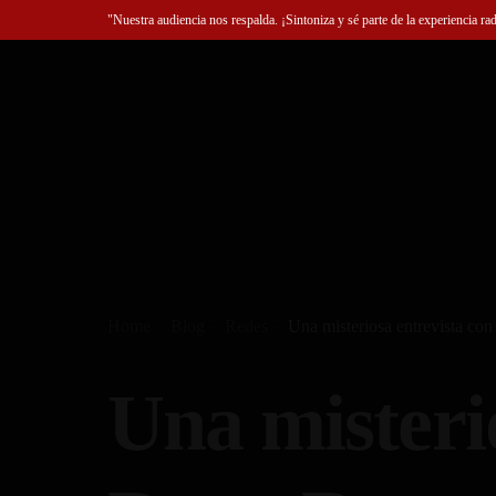
"Nuestra audiencia nos respalda. ¡Sintoniza y sé parte de la experiencia ra
Home
Blog
Redes
Una misteriosa entrevista con
Una misteri