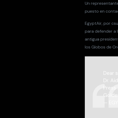
Un representant
puesto en contac
EgyptAir, por csu
para defender a l
antigua presiden
los Globos de Oro
Dear s
Dr. Ai
Press 
Golde
— EGY