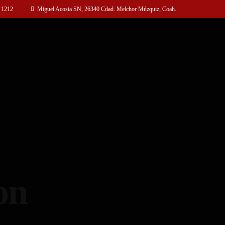
 1212
Miguel Acosta SN, 26340 Cdad. Melchor Múzquiz, Coah.
on