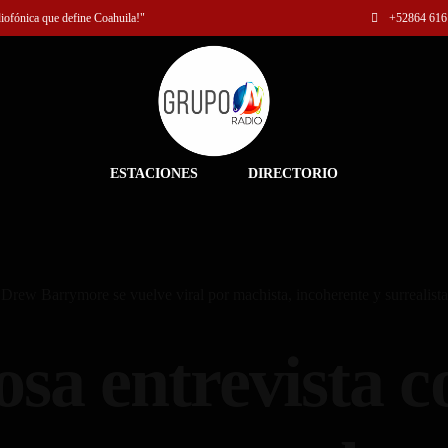
diofónica que define Coahuila!"
+52
864 616
ESTACIONES
DIRECTORIO
 Drew Barrymore se vuelve viral por machista, incoherente y surrealista
osa entrevista c