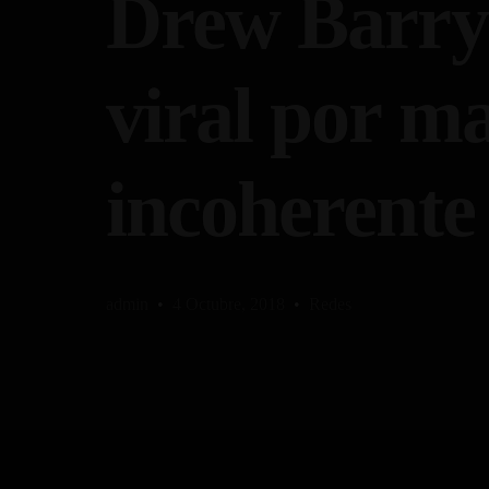
Drew Barry
viral por ma
incoherente 
admin
4 Octubre, 2018
Redes