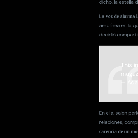
dicho, la estella
La
voz de alarma l
aerolínea en la 
decidió compartir
This i
magazi
— Ada
En ella, salen pe
relaciones, com
carencia de un mo