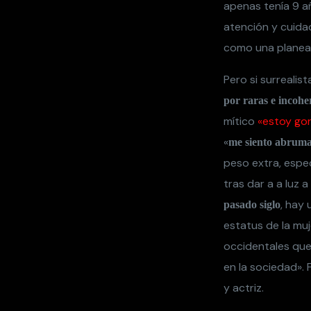
apenas tenía 9 a
atención y cuida
como una planea y
Pero si surrealis
por raras e incohe
mítico
«estoy go
«
me siento abruma
peso extra, espe
tras dar a a luz a
, hay
pasado siglo
estatus de la muj
occidentales que
en la sociedad». 
y actriz.