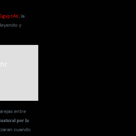
EgyptAir
, la
 leyendo y
ght
arejas entre
natural por la
ciaran cuando