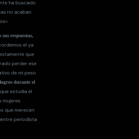
ente ha buscado
osas no acaban
os».
 sus respuestas,
cordemos el ya
puestamente que
grado perder ese
ativo de mi peso
logros durante el
que estudia el
as mujeres
hos que merecen
 entre periodista