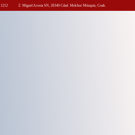
 1212
Miguel Acosta SN, 26340 Cdad. Melchor Múzquiz, Coah.