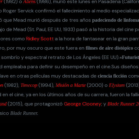
(1982) o
(1986), murió este lunes en Pasadena (Californ
er
Aliens
 Roger Servick confirmó el fallecimiento al medio especializ
ó que Mead murió después de tres años
padeciendo de linfoma
 de Mead (St. Paul, EE UU, 1933) pasó a la historia del cine 
tores como
Ridley Scott
a la hora de fantasear en la gran pa
turo, por muy oscuro que este fuera en
c
filmes de aire distópico
sombrío y espectral retrato de Los Ángeles (EE UU).
«Futurist
 empleaba para definir su desempeño en el cine.Sus diseños 
lave en otras películas muy destacadas de
com
ciencia ficción
(1982),
(1994),
(2000) o
(2013)
on
Timecop
Misión a Marte
Elysium
n el cine, ya en los últimos años de su carrera, fueron la falli
(2015), que protagonizó
George Clooney
; y
and
Blade Runner 
ásico
Blade Runner.