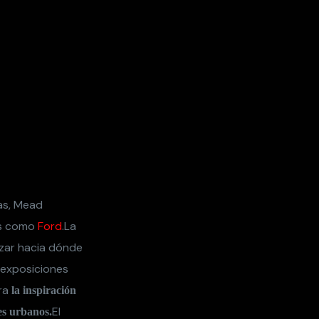
las, Mead
s como
Ford
.La
izar hacia dónde
s exposiciones
ora
la inspiración
El
es urbanos.