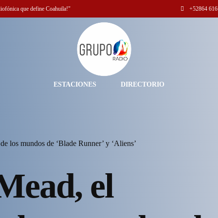
diofónica que define Coahuila!"
+52
864 616
ESTACIONES
DIRECTORIO
de los mundos de ‘Blade Runner’ y ‘Aliens’
Mead, el