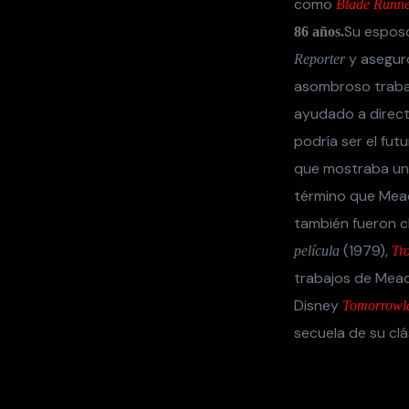
como
Blade Runn
Su esposo
86 años.
y asegur
Reporter
asombroso trabajo
ayudado a direc
podría ser el fu
que mostraba un 
término que Mead
también fueron c
(1979),
película
Tr
trabajos de Mead e
Disney
Tomorrowl
secuela de su cl