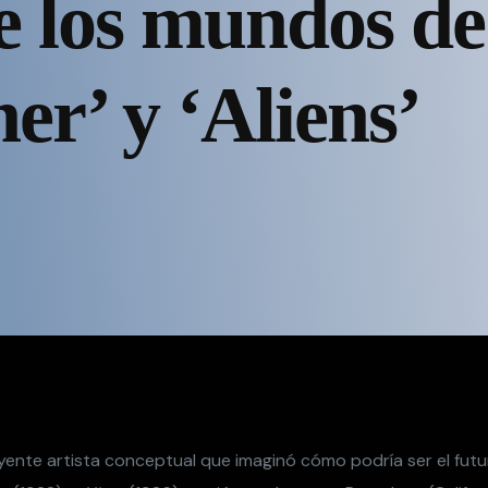
e los mundos de
er’ y ‘Aliens’
uyente artista conceptual que imaginó cómo podría ser el futu