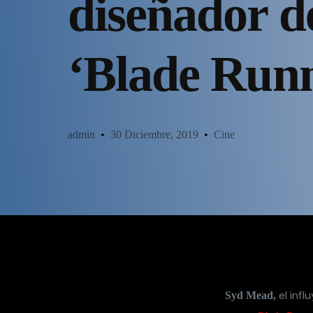
diseñador d
‘Blade Runn
admin
30 Diciembre, 2019
Cine
el infl
Syd Mead,