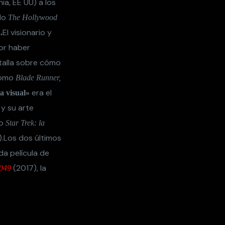
ia, EE UU) a los
ado
The Hollywood
El visionario y
.
por haber
ntalla sobre cómo
omo
Blade Runner,
era el
a visual»
y su arte
o
Star Trek: la
.Los dos últimos
da película de
(2017), la
2049