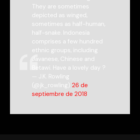
They are sometimes
depicted as winged,
sometimes as half-human,
half-snake. Indonesia
comprises a few hundred
ethnic groups, including
Javanese, Chinese and
Betawi. Have a lovely day ?
— J.K. Rowling
(@jk_rowling)
26 de
septiembre de 2018