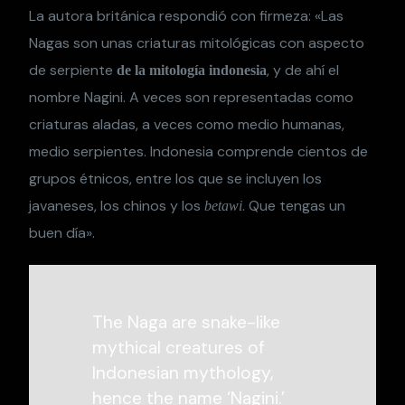
La autora británica respondió con firmeza: «Las
Nagas son unas criaturas mitológicas con aspecto
de serpiente
, y de ahí el
de la mitología indonesia
nombre Nagini. A veces son representadas como
criaturas aladas, a veces como medio humanas,
medio serpientes. Indonesia comprende cientos de
grupos étnicos, entre los que se incluyen los
javaneses, los chinos y los
. Que tengas un
betawi
buen día».
The Naga are snake-like
mythical creatures of
Indonesian mythology,
hence the name ‘Nagini.’