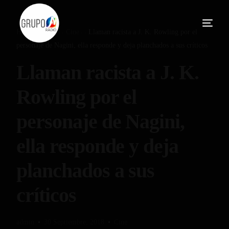
Home
Blog
Cine
Llaman racista a J. K. Rowling por el
personaje de Nagini, ella responde y deja planchados a sus críticos
Llaman racista a J. K.
Rowling por el
personaje de Nagini,
ella responde y deja
planchados a sus
críticos
admin
30 Septiembre, 2018
Cine