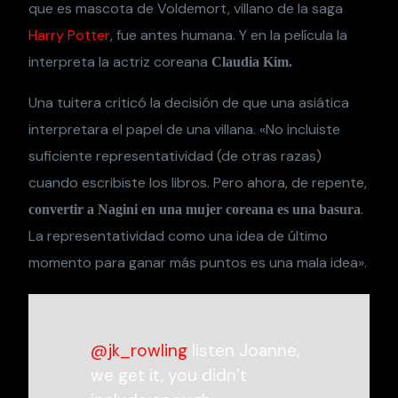
que es mascota de Voldemort, villano de la saga
Harry Potter
, fue antes humana. Y en la película la
interpreta la actriz coreana
Claudia Kim.
Una tuitera criticó la decisión de que una asiática
interpretara el papel de una villana. «No incluiste
suficiente representatividad (de otras razas)
cuando escribiste los libros. Pero ahora, de repente,
.
convertir a Nagini en una mujer coreana es una basura
La representatividad como una idea de último
momento para ganar más puntos es una mala idea».
@jk_rowling
listen Joanne,
we get it, you didn’t