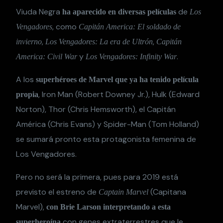
Viuda Negra
de
ha aparecido en diversas películas
Los
, como
Vengadores
Capitán America: El soldado de
,
,
invierno
Los Vengadores: La era de Ultrón
Capitán
y
.
America: Civil War
Los Vengadores: Infinity War
A los
superhéroes de Marvel que ya ha tenido película
, Iron Man (Robert Downey Jr.), Hulk (Edward
propia
Norton), Thor (Chris Hemsworth), el Capitán
América (Chris Evans) y Spider-Man (Tom Holland)
se sumará pronto esta protagonista femenina de
Los Vengadores.
Pero no será la primera, pues para 2019 está
previsto el estreno de
(Capitana
Captain Marvel
Marvel),
con Brie Larson interpretando a esta
con genes extraterrestres que le
superheroína