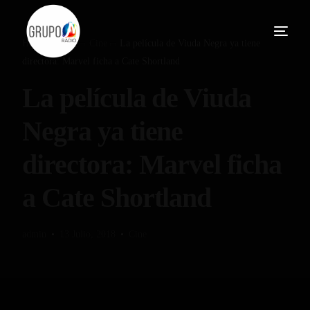
Home
Blog
Cine
La película de Viuda Negra ya tiene
directora: Marvel ficha a Cate Shortland
La película de Viuda
Negra ya tiene
directora: Marvel ficha
a Cate Shortland
admin
13 Julio, 2018
Cine