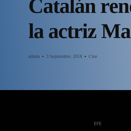
Catalán ren
la actriz M
admin
3 Septiembre, 2018
Cine
EFE