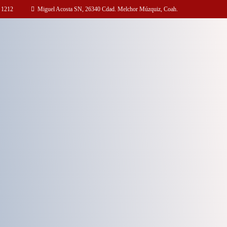
 1212
Miguel Acosta SN, 26340 Cdad. Melchor Múzquiz, Coah.