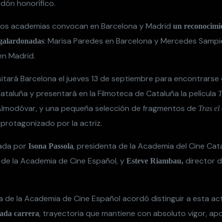
rdón honorífico.
dos academias convocan en Barcelona y Madrid
un reconocimie
: Marisa Paredes en Barcelona y Mercedes Sampie
 galardonadas
en Madrid.
sitará Barcelona el jueves 13 de septiembre para encontrarse 
taluña y presentará en la Filmoteca de Cataluña la película
T
Almodóvar, y una pequeña selección de fragmentos de
Tras el 
 protagonizado por la actriz.
ada por
, presidenta de la Academia del Cine Cat
Isona Passola
a de la Academia de Cine Español, y
director d
Esteve Riambau,
a de la Academia de Cine Español acordó distinguir a esta act
, trayectoria que mantiene con absoluto vigor, a
gada carrera