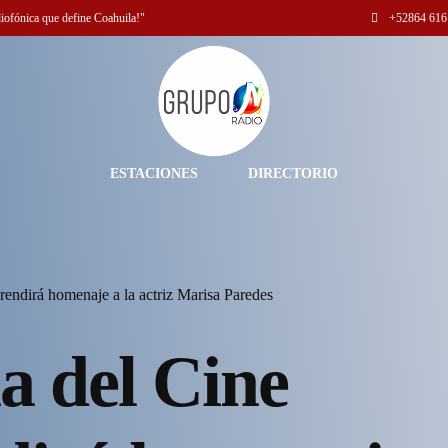
diofónica que define Coahuila!"
+52
864 616
ESTACIONES
DIRECTORIO
endirá homenaje a la actriz Marisa Paredes
a del Cine