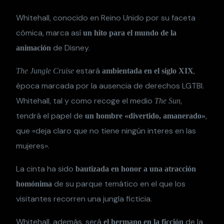
Whitehall, conocido en Reino Unido por su faceta
cómica, marca así
un hito para el mundo de la
de Disney.
animación
estará
,
The Jungle Cruise
ambientada en el siglo XIX
época marcada por la ausencia de derechos LGTBI.
Whitehall, tal y como recoge el medio
,
The Sun
tendrá el papel de
,
un hombre «divertido, amanerado»
que «deja claro que no tiene ningún interes en las
mujeres».
La cinta ha sido
bautizada en honor a una atracción
de su parque temático en el que los
homónima
visitantes recorren una jungla ficticia.
Whitehall, además, será
de la
el hermano en la ficción