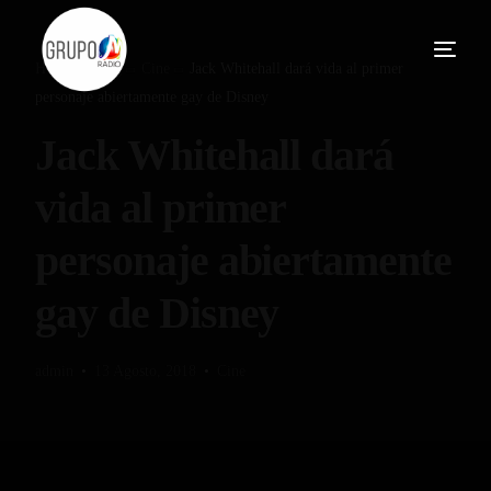
Home
Blog
Cine
Jack Whitehall dará vida al primer
personaje abiertamente gay de Disney
Jack Whitehall dará
vida al primer
personaje abiertamente
gay de Disney
admin
13 Agosto, 2018
Cine