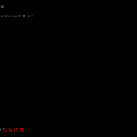
al.
ocido que es un
on
,
Estiu 1993
nes
y el grupo del
Kering en un
ción del
er en la industria
 de su delegado
muy implicada en