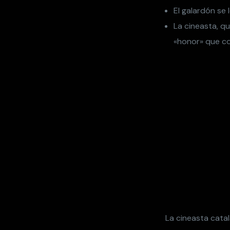
El galardón se
La cineasta, q
«honor» que con
La cineasta cata
recibirá este dom
lujo Kering distin
La directora
reci
comunicado, así 
programa
Women 
del cine, y conta
general, Thierry F
La actriz, produ