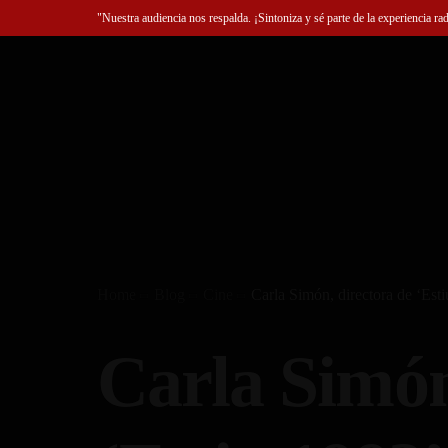
"Nuestra audiencia nos respalda. ¡Sintoniza y sé parte de la experiencia ra
Home
Blog
Cine
Carla Simón, directora de ‘Est
Carla Simón