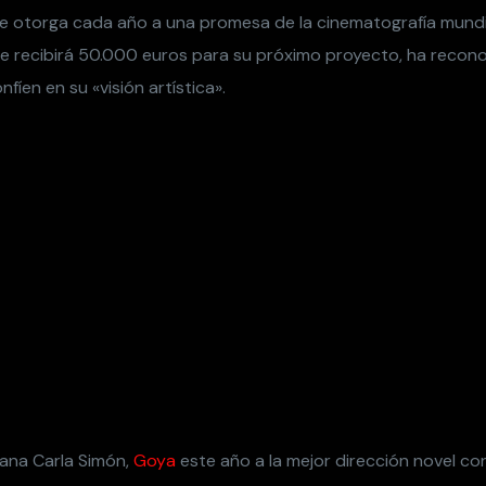
 le otorga cada año a una promesa de la cinematografía mundi
ue recibirá 50.000 euros para su próximo proyecto, ha recon
fíen en su «visión artística».
lana Carla Simón,
Goya
este año a la mejor dirección novel c
ingo el premio al Joven Talento con el que el
Festival de Can
guen a
una promesa de la cinematografía mundial.
, ha indicado 
birá 50.000 euros de ayuda para un futuro proyecto
como que la entrega se celebrará en el marco de la cuarta edi
in Motion
, destinado a poner de manifiesto el papel de la muj
rá con la presencia del presidente de Cannes, Pierre Lescure;
rémaux, y del dirigente de Kering, François-Henri Pinault.
ctora y directora mexicana
, esposa de Pinault y 
Salma Hayek