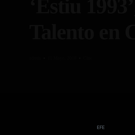
‘Estiu 1993’
Talento en 
admin
11 Mayo, 2018
Cine
EFE