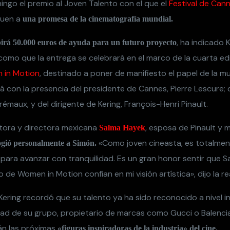
«Como joven cineasta, es totalmen
gió personalmente a Simón.
 para avanzar con tranquilidad. Es un gran honor sentir que 
o de Women in Motion confían en mi visión artística», dijo la re
Kering recordó que su talento ya ha sido reconocido a nivel i
tad de su grupo, propietario de marcas como Gucci o Balenci
án las próximas
«figuras inspiradoras de la industria» del cine.
onia, la directora de la exitosa
,
Wonder Woman
la estadouniden
io Women in Motion.
g and the
@Festival_Cannes
award director Carla 
WomenInMotion
2018 Young Talent Prize
#Cannes
://t.co/kQga8dRYPK
pic.twitter.com/ZJ2HZowUTn