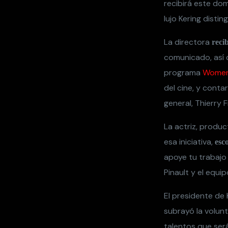
esa iniciativa,
esco
apoye tu trabajo
Pinault y el equip
El presidente de 
subrayó la volun
talentos que ser
En la misma cerem
recibirá el prem
Kerin
the
#
https