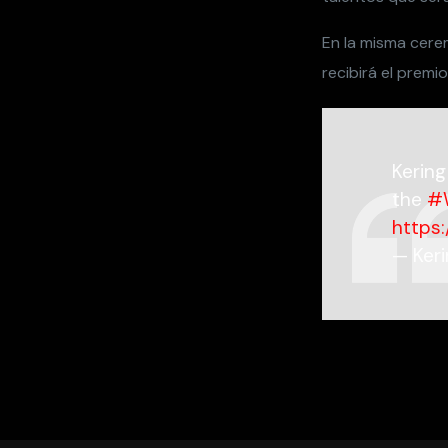
— Ker