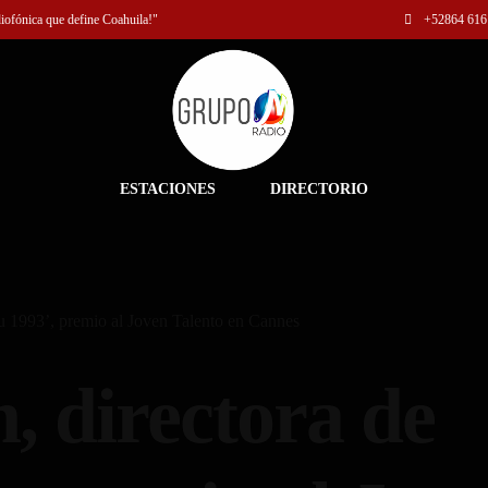
diofónica que define Coahuila!"
+52
864 616
ESTACIONES
DIRECTORIO
iu 1993’, premio al Joven Talento en Cannes
, directora de