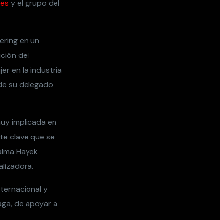
te clave que se
Salma Hayek
alizadora.
nternacional y
aga, de apoyar a
,
se Patty Jenkins
Simón
2018